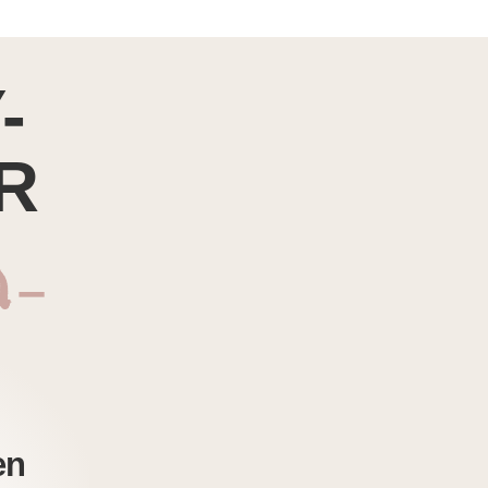
-
R
n –
en