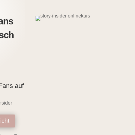
Fans
isch
Fans auf
nsider
icht