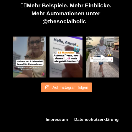
👉🏼Mehr Beispiele. Mehr Einblicke.
Mehr Automationen unter
@thesocialholic_
Drei Automationen.
Kommentar rein,
Nicht die Technik,
Bei denen es für
Link raus. Das ist
nicht der Flow im
mich nichts zu
...
die eine
...
Hintergrund,
...
Auf Instagram folgen
Impressum
Datenschutzerklärung